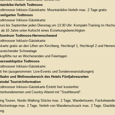
tainbike-Verleih Todtmoos
odtmooser Inklusiv-Gästekarte: Mountainbike-Verleih max. 2 Tage gratis
seilgarten Todtmoos
odtmooser Inklusiv-Gästekarte:
uni bis September jeden Dienstag um 13:30 Uhr: Kompakt-Training im Hochseilg
: ab 10 Jahre unter Aufsicht eines Erziehungsberechtigten
iftzentrum Todtmoos-Herrenschwand
odtmooser Inklusiv-Gästekarte:
karte gratis an den Liften am Kirchberg, Hochkopf 1, Hochkopf 2 und Herre
ausreichender Schneelage
kopflifte nur an Wochenenden und Feiertagen
arzwaldspitze Todtmoos
odtmooser Inklusiv-Gästekarte:
itt frei (ausgenommen: Live-Events und Sonderveranstaltungen)
lbahn und Wellnessbereich des Hotels Fünfjahreszeiten
inde/ Tourist-Information
odtmooser Inklusiv-Gästekarte Eintritt frei/ kostenfrei:
ittenhunderennen und Country-Abend mit "Southbound".
ing Touren, Nordic-Walking Stöcke max. 2 Tage, Wandertouren, Fackelwande
Rückentrage max. 2 Tage, Verleih von Wanderrucksack max. 2 Tage, Glasbläs
ng.