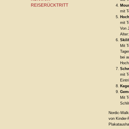
REISERÜCKTRITT
Moun
mit T
Hoch
mit T
Von J
Alter
Skil
Mit T
Tages
bei 
Hoch
Schw
mit T
Eintr
Kege
Geme
Mit T
Schl
Nordic-Walk
von Kinder-
Plakatausha