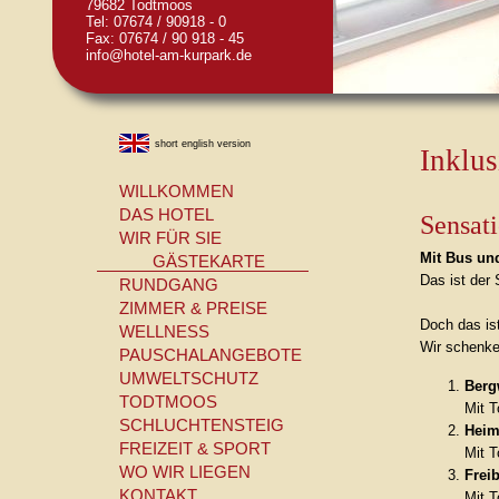
79682 Todtmoos
Tel: 07674 / 90918 - 0
Fax: 07674 / 90 918 - 45
info@hotel-am-kurpark.de
short english version
Inklu
WILLKOMMEN
DAS HOTEL
Sensati
WIR FÜR SIE
Mit Bus un
GÄSTEKARTE
Das ist der
RUNDGANG
ZIMMER & PREISE
Doch das ist
WELLNESS
Wir schenken
PAUSCHALANGEBOTE
UMWELTSCHUTZ
Berg
TODTMOOS
Mit T
SCHLUCHTENSTEIG
Hei
FREIZEIT & SPORT
Mit T
WO WIR LIEGEN
Frei
KONTAKT
Mit T