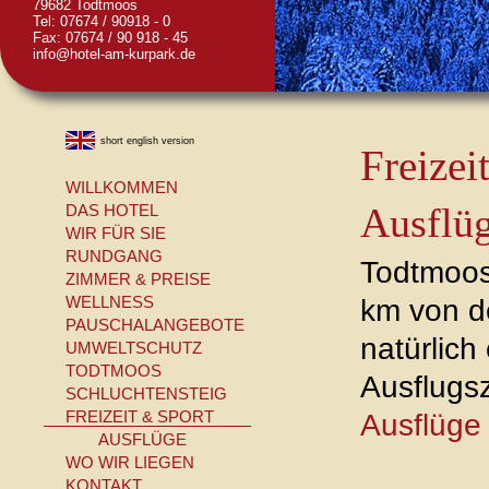
79682 Todtmoos
Tel: 07674 / 90918 - 0
Fax: 07674 / 90 918 - 45
info@hotel-am-kurpark.de
short english version
Freizei
WILLKOMMEN
Ausflü
DAS HOTEL
WIR FÜR SIE
RUNDGANG
Todtmoos 
ZIMMER & PREISE
km von de
WELLNESS
PAUSCHALANGEBOTE
natürlich
UMWELTSCHUTZ
TODTMOOS
Ausflugsz
SCHLUCHTENSTEIG
Ausflüge
FREIZEIT & SPORT
AUSFLÜGE
WO WIR LIEGEN
KONTAKT