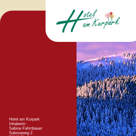
Hotel am Kurpark
Inhaberin:
Sabine Fahrnbauer
Salesiaweg 2