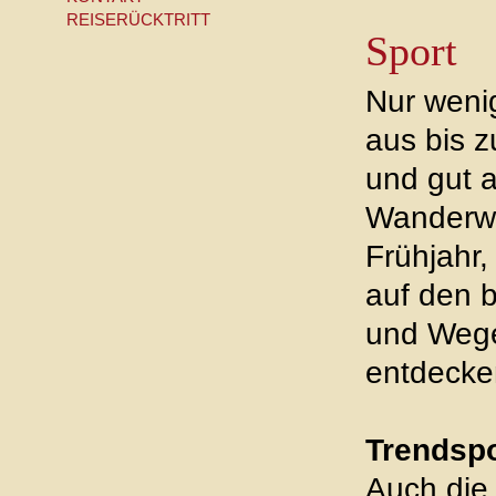
REISERÜCKTRITT
Sport
Nur wenig
aus bis z
und gut 
Wanderwe
Frühjahr,
auf den 
und Wegen
entdecke
Trendspo
Auch die