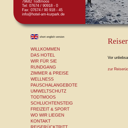
79682 Todtmoos
Tel: 07674 / 90918 - 0
Fax: 07674 / 90 918 - 45
info@hotel-am-kurpark.de
short english version
Reiser
WILLKOMMEN
DAS HOTEL
Vor unliebs
WIR FÜR SIE
RUNDGANG
zur Reiserü
ZIMMER & PREISE
WELLNESS
PAUSCHALANGEBOTE
UMWELTSCHUTZ
TODTMOOS
SCHLUCHTENSTEIG
FREIZEIT & SPORT
WO WIR LIEGEN
KONTAKT
REISERÜCKTRITT