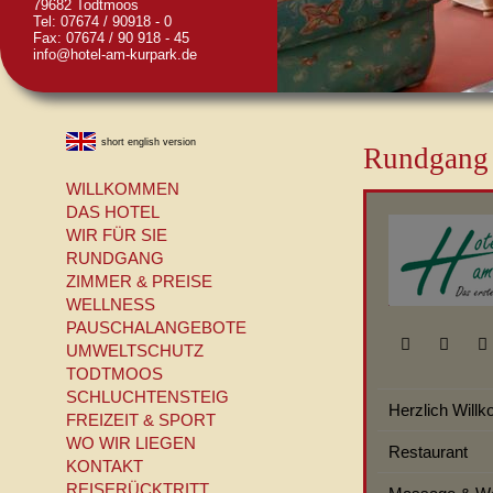
79682 Todtmoos
Tel: 07674 / 90918 - 0
Fax: 07674 / 90 918 - 45
info@hotel-am-kurpark.de
short english version
Rundgang 
WILLKOMMEN
DAS HOTEL
WIR FÜR SIE
RUNDGANG
ZIMMER & PREISE
WELLNESS
PAUSCHALANGEBOTE
UMWELTSCHUTZ
TODTMOOS
SCHLUCHTENSTEIG
FREIZEIT & SPORT
WO WIR LIEGEN
KONTAKT
REISERÜCKTRITT