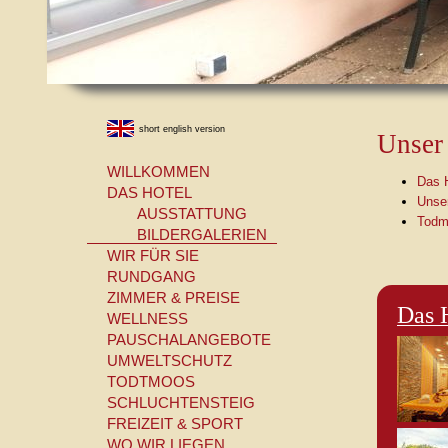
79682 Todtmoos
Tel: 07674 / 90918 - 0
Fax: 07674 / 90 918 - 45
info@hotel-am-kurpark.de
short english version
Unser 
WILLKOMMEN
Das 
DAS HOTEL
Unse
AUSSTATTUNG
Todm
BILDERGALERIEN
WIR FÜR SIE
RUNDGANG
ZIMMER & PREISE
Das 
WELLNESS
PAUSCHALANGEBOTE
UMWELTSCHUTZ
TODTMOOS
SCHLUCHTENSTEIG
FREIZEIT & SPORT
WO WIR LIEGEN