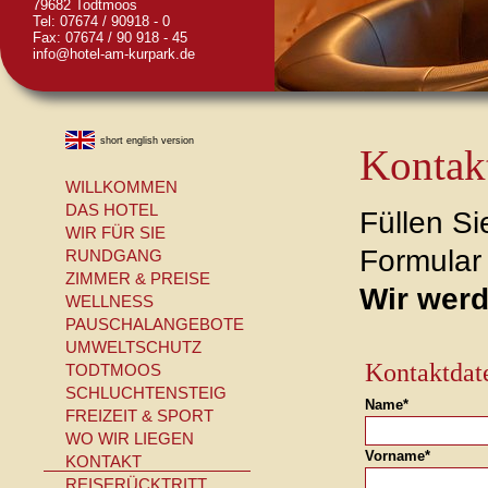
79682 Todtmoos
Tel: 07674 / 90918 - 0
Fax: 07674 / 90 918 - 45
info@hotel-am-kurpark.de
short english version
Kontak
WILLKOMMEN
DAS HOTEL
Füllen S
WIR FÜR SIE
Formular 
RUNDGANG
ZIMMER & PREISE
Wir werd
WELLNESS
PAUSCHALANGEBOTE
UMWELTSCHUTZ
Kontaktdat
TODTMOOS
SCHLUCHTENSTEIG
Name*
FREIZEIT & SPORT
WO WIR LIEGEN
Vorname*
KONTAKT
REISERÜCKTRITT